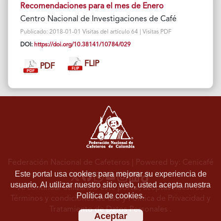
Recomendaciones para el mes de Enero
Centro Nacional de Investigaciones de Café
Publicado: 2018-01-01 Visitas del artículo 64 | Visitas PDF
DOI:
https://doi.org/10.38141/10784/029
FLIP
PDF
Federación Nacional de Cafeteros
| Powered by: Cenicafé
Este portal usa cookies para mejorar su experiencia de
usuario. Al utilizar nuestro sitio web, usted acepta nuestra
Al continuar utilizando este portal, aceptas nuestros
Política de cookies.
Términos y condiciones de uso
y
Política de Privacidad y
Tratamiento de Datos Personales
.
Aceptar