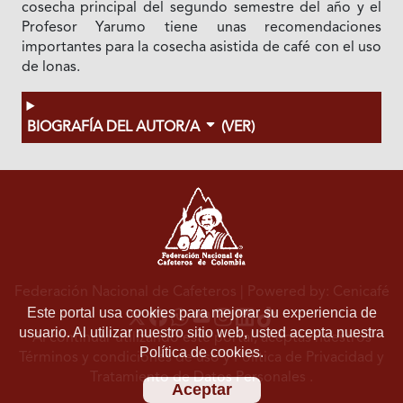
cosecha principal del segundo semestre del año y el
Profesor Yarumo tiene unas recomendaciones
importantes para la cosecha asistida de café con el uso
de lonas.
BIOGRAFÍA DEL AUTOR/A
(VER)
Federación Nacional de Cafeteros
| Powered by: Cenicafé
Este portal usa cookies para mejorar su experiencia de
usuario. Al utilizar nuestro sitio web, usted acepta nuestra
Al continuar utilizando este portal, aceptas nuestros
Política de cookies.
Términos y condiciones de uso
y
Política de Privacidad y
Tratamiento de Datos Personales
.
Aceptar