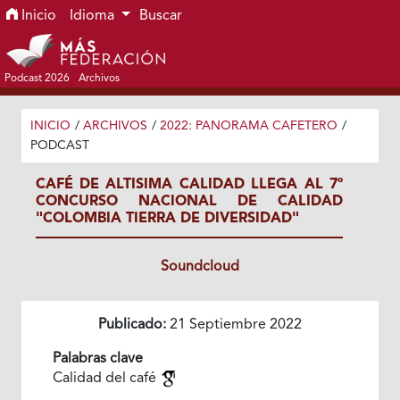
Ir al menú de navegación principal
Ir al contenido principal
Ir al pie de página del sitio
Inicio
Idioma
Buscar
Podcast 2026
Archivos
INICIO
/
ARCHIVOS
/
2022: PANORAMA CAFETERO
/
PODCAST
CAFÉ DE ALTISIMA CALIDAD LLEGA AL 7º
CONCURSO NACIONAL DE CALIDAD
"COLOMBIA TIERRA DE DIVERSIDAD"
Soundcloud
Publicado:
21 Septiembre 2022
Palabras clave
Calidad del café