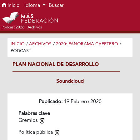
Ir al menú de navegación principal
Ir al contenido principal
Ir al pie de página del sitio
Inicio
Idioma
Buscar
Podcast 2026
Archivos
INICIO
/
ARCHIVOS
/
2020: PANORAMA CAFETERO
/
PODCAST
PLAN NACIONAL DE DESARROLLO
Soundcloud
Publicado:
19 Febrero 2020
Palabras clave
Gremios
Política pública