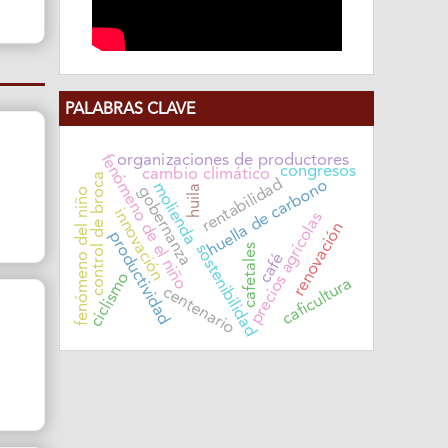
PALABRAS CLAVE
fenómeno de el niño
organizaciones de productores
congresos
cambio climático
control de broca
rentabilidad
huella de carbono
molienda
huila
gobernanza
fenómeno del niño
innovación
precios agrícolas
renovación
productividad
sostenibilidad
cafetales
café
ciclismo
caficultura
centenario