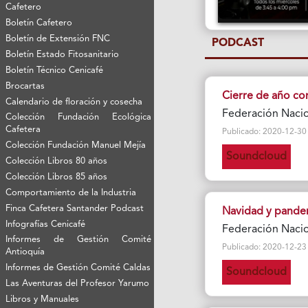
Cafetero
Boletín Cafetero
Boletín de Extensión FNC
PODCAST
Boletín Estado Fitosanitario
Boletín Técnico Cenicafé
Brocartas
Cierre de año co
Calendario de floración y cosecha
Federación Naci
Colección Fundación Ecológica
Cafetera
Publicado: 2020-12-30 Vi
Colección Fundación Manuel Mejía
Soundcloud
Colección Libros 80 años
Colección Libros 85 años
Comportamiento de la Industria
Finca Cafetera Santander Podcast
Navidad y pande
Infografías Cenicafé
Federación Naci
Informes de Gestión Comité
Publicado: 2020-12-23 Vi
Antioquía
Informes de Gestión Comité Caldas
Soundcloud
Las Aventuras del Profesor Yarumo
Libros y Manuales