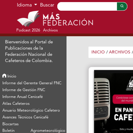
Ir al menú de navegación principal
Ir al contenido principal
Ir al pie de página del sitio
Idioma
Buscar
Podcast 2026
Archivos
Bienvenidos al Portal de
Publicaciones de la
INICIO
/
ARCHIVOS
Federación Nacional de
Cafeteros de Colombia.
Inicio
Informe del Gerente General FNC
Informe de Gestión FNC
Informe Anual Cenicafé
Atlas Cafeteros
Anuario Meteorológico Cafetero
Avances Técnicos Cenicafé
Biocartas
Boletín Agrometeorológico