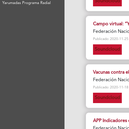
Soundcloud
Yarumadas Programa Radial
Campo virtual: “
Federación Naci
Publicado: 2020-11-25 Vi
Soundcloud
Vacunas contra e
Federación Naci
Publicado: 2020-11-18 Vi
Soundcloud
APP Indicadores 
Federación Naci