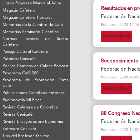
Libros Proyecto Manos al Agua
Resultados en pro
Magazín Cafetero
Federación Naci
Magazín Cafetero Podcast
Memorias de la Cumbre de Café
Publicado: 2020-12-16 Vi
Memorias Seminario Científico
Soundcloud
Normas Técnicas del Sector
Cafetero
Paisaje Cultural Cafetero
Patentes Cenicafé
Reconocimiento d
Por los Caminos de Caldas Podcast
Federación Naci
Programa Café 360
Publicado: 2020-12-09 Vi
Programa de Promoción Toma
Café
Soundcloud
Publicaciones Científicas Externas
Radionovela Mi Finca
Revista Cafetera de Colombia
88 Congreso Naci
Revista Cenicafé
Federación Naci
Revista Ensayos sobre Economía
Software Cenicafé
Publicado: 2020-12-02 Vi
Tips del Profesor Yarumo