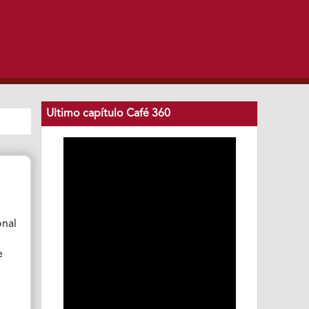
Ultimo capítulo Café 360
onal
e