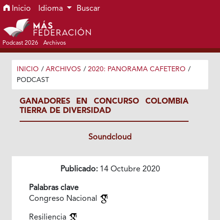
Ir al menú de navegación principal
Ir al contenido principal
Ir al pie de página del sitio
Inicio
Idioma
Buscar
Podcast 2026
Archivos
INICIO
/
ARCHIVOS
/
2020: PANORAMA CAFETERO
/
PODCAST
GANADORES EN CONCURSO COLOMBIA
TIERRA DE DIVERSIDAD
Soundcloud
Publicado:
14 Octubre 2020
Palabras clave
Congreso Nacional
Resiliencia