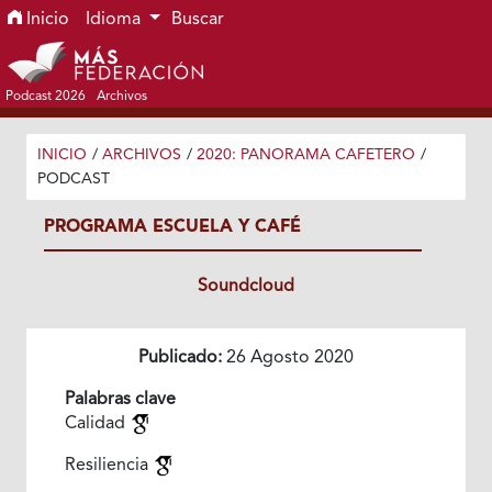
Ir al menú de navegación principal
Ir al contenido principal
Ir al pie de página del sitio
Inicio
Idioma
Buscar
Podcast 2026
Archivos
INICIO
/
ARCHIVOS
/
2020: PANORAMA CAFETERO
/
PODCAST
PROGRAMA ESCUELA Y CAFÉ
Soundcloud
Publicado:
26 Agosto 2020
Palabras clave
Calidad
Resiliencia