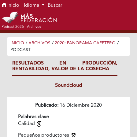
Ir al menú de navegación principal
Ir al contenido principal
Ir al pie de página del sitio
Inicio
Idioma
Buscar
Podcast 2026
Archivos
INICIO
/
ARCHIVOS
/
2020: PANORAMA CAFETERO
/
PODCAST
RESULTADOS EN PRODUCCIÓN,
RENTABILIDAD, VALOR DE LA COSECHA
Soundcloud
Publicado:
16 Diciembre 2020
Palabras clave
Calidad
Pequeños productores