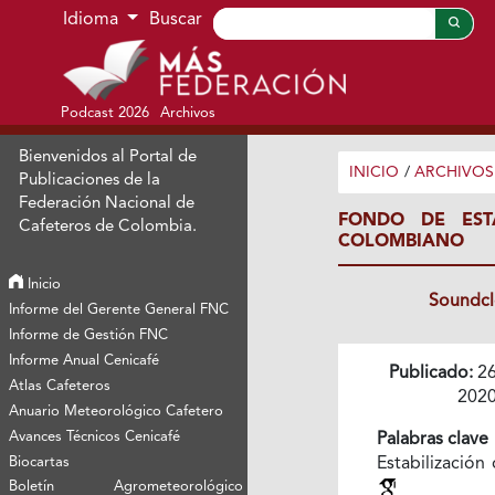
Ir al menú de navegación principal
Ir al contenido principal
Ir al pie de página del sitio
Idioma
Buscar
Podcast 2026
Archivos
Bienvenidos al Portal de
INICIO
/
ARCHIVOS
Publicaciones de la
Federación Nacional de
FONDO DE EST
Cafeteros de Colombia.
COLOMBIANO
Inicio
Soundc
Informe del Gerente General FNC
Informe de Gestión FNC
Informe Anual Cenicafé
Publicado:
26
Atlas Cafeteros
202
Anuario Meteorológico Cafetero
Avances Técnicos Cenicafé
Palabras clave
Biocartas
Estabilización
Boletín Agrometeorológico