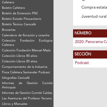
Cafetero
Compra estata
Boletín Cafetero
Boletín de Extensión FNC
Juventud rura
Boletín Estado Fitosanitario
Boletín Técnico Cenicafé
Brocartas
NÚMERO
Calendario de floración y cosecha
Colección Fundación Ecológica
2020: Panorama C
Cafetera
Colección Fundación Manuel Mejía
SECCIÓN
Colección Libros 80 años
Colección Libros 85 años
Podcast
Comportamiento de la Industria
Finca Cafetera Santander Podcast
Infografías Cenicafé
Informes de Gestión Comité
Antioquía
Informes de Gestión Comité Caldas
Las Aventuras del Profesor Yarumo
Libros y Manuales