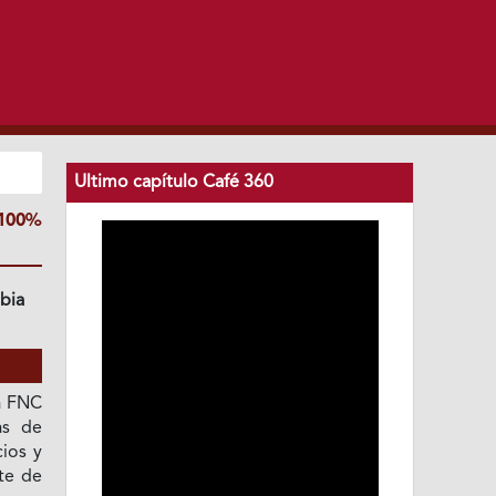
Ultimo capítulo Café 360
100%
bia
a FNC
as de
cios y
te de