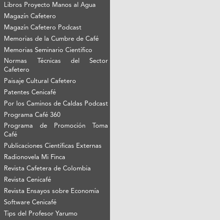
Libros Proyecto Manos al Agua
Magazín Cafetero
Magazín Cafetero Podcast
Memorias de la Cumbre de Café
Memorias Seminario Científico
Normas Técnicas del Sector
Cafetero
Paisaje Cultural Cafetero
Patentes Cenicafé
Por los Caminos de Caldas Podcast
Programa Café 360
Programa de Promoción Toma
Café
Publicaciones Científicas Externas
Radionovela Mi Finca
Revista Cafetera de Colombia
Revista Cenicafé
Revista Ensayos sobre Economía
Software Cenicafé
Tips del Profesor Yarumo