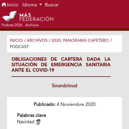
Ir al menú de navegación principal
Ir al contenido principal
Ir al pie de página del sitio
Inicio
Idioma
Buscar
Podcast 2026
Archivos
INICIO
/
ARCHIVOS
/
2020: PANORAMA CAFETERO
/
PODCAST
OBLIGACIONES DE CARTERA DADA LA
SITUACIÓN DE EMERGENCIA SANITARIA
ANTE EL COVID-19
Soundcloud
Publicado:
4 Noviembre 2020
Palabras clave
Navidad