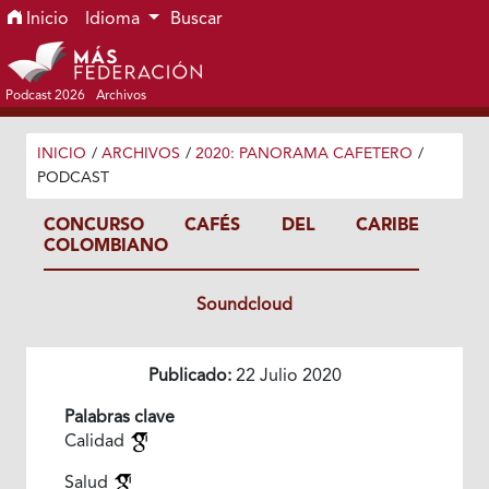
Ir al menú de navegación principal
Ir al contenido principal
Ir al pie de página del sitio
Inicio
Idioma
Buscar
Podcast 2026
Archivos
INICIO
/
ARCHIVOS
/
2020: PANORAMA CAFETERO
/
PODCAST
CONCURSO CAFÉS DEL CARIBE
COLOMBIANO
Soundcloud
Publicado:
22 Julio 2020
Palabras clave
Calidad
Salud