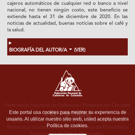
cajeros automáticos de cualquier red o banco a nivel
nacional, no tienen ningún costo, este beneficio se
extiende hasta el 31 de diciembre de 2020. En las
noticias de actualidad, buenas noticias sobre el café y
la salud.
BIOGRAFÍA DEL AUTOR/A
(VER)
Federación Nacional de Cafeteros
| Powered by: Cenicafé
Este portal usa cookies para mejorar su experiencia de
usuario. Al utilizar nuestro sitio web, usted acepta nuestra
Al continuar utilizando este portal, aceptas nuestros
Política de cookies.
Términos y condiciones de uso
y
Política de Privacidad y
Tratamiento de Datos Personales
.