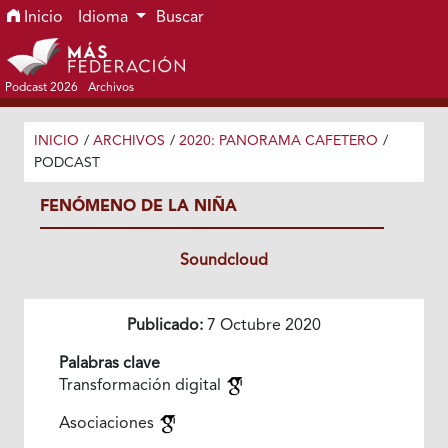
Ir al menú de navegación principal
Ir al contenido principal
Ir al pie de página del sitio
Inicio
Idioma
Buscar
Podcast 2026
Archivos
INICIO
/
ARCHIVOS
/
2020: PANORAMA CAFETERO
/
PODCAST
FENÓMENO DE LA NIÑA
Soundcloud
Publicado:
7 Octubre 2020
Palabras clave
Transformación digital
Asociaciones