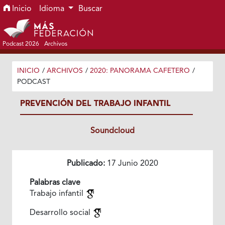
Ir al menú de navegación principal
Ir al contenido principal
Ir al pie de página del sitio
Inicio
Idioma
Buscar
Podcast 2026
Archivos
INICIO
/
ARCHIVOS
/
2020: PANORAMA CAFETERO
/
PODCAST
PREVENCIÓN DEL TRABAJO INFANTIL
Soundcloud
Publicado:
17 Junio 2020
Palabras clave
Trabajo infantil
Desarrollo social