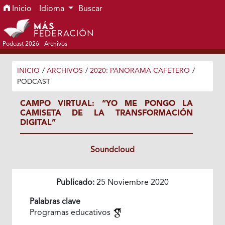
Ir al menú de navegación principal
Ir al contenido principal
Ir al pie de página del sitio
Inicio
Idioma
Buscar
Podcast 2026
Archivos
INICIO
/
ARCHIVOS
/
2020: PANORAMA CAFETERO
/
PODCAST
CAMPO VIRTUAL: “YO ME PONGO LA
CAMISETA DE LA TRANSFORMACIÓN
DIGITAL”
Soundcloud
Publicado:
25 Noviembre 2020
Palabras clave
Programas educativos