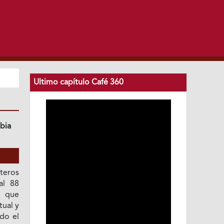
Ultimo capítulo Café 360
bia
teros
al 88
l que
tual y
do el