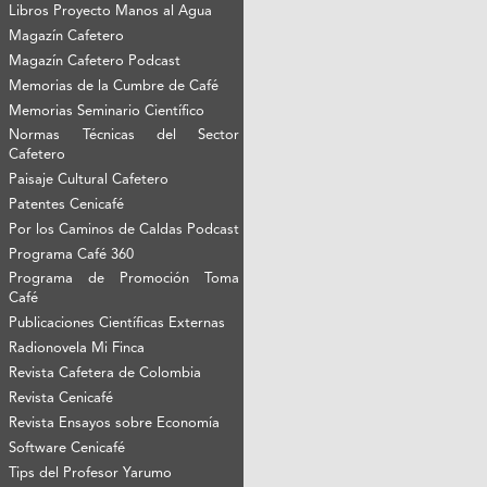
Libros Proyecto Manos al Agua
Magazín Cafetero
Magazín Cafetero Podcast
Memorias de la Cumbre de Café
Memorias Seminario Científico
Normas Técnicas del Sector
Cafetero
Paisaje Cultural Cafetero
Patentes Cenicafé
Por los Caminos de Caldas Podcast
Programa Café 360
Programa de Promoción Toma
Café
Publicaciones Científicas Externas
Radionovela Mi Finca
Revista Cafetera de Colombia
Revista Cenicafé
Revista Ensayos sobre Economía
Software Cenicafé
Tips del Profesor Yarumo