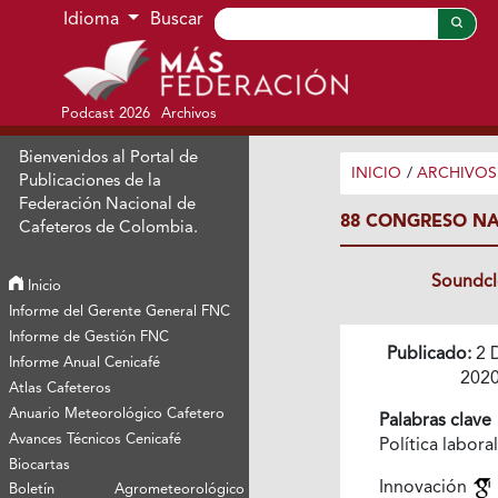
Ir al menú de navegación principal
Ir al contenido principal
Ir al pie de página del sitio
Idioma
Buscar
Podcast 2026
Archivos
Bienvenidos al Portal de
INICIO
/
ARCHIVOS
Publicaciones de la
Federación Nacional de
88 CONGRESO NA
Cafeteros de Colombia.
Soundc
Inicio
Informe del Gerente General FNC
Informe de Gestión FNC
Publicado:
2 
Informe Anual Cenicafé
202
Atlas Cafeteros
Anuario Meteorológico Cafetero
Palabras clave
Avances Técnicos Cenicafé
Política labora
Biocartas
Innovación
Boletín Agrometeorológico