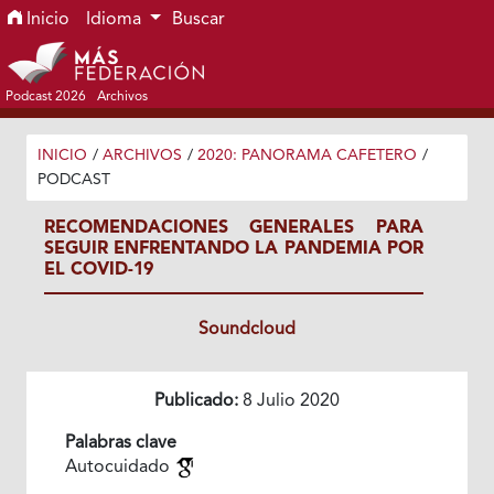
Ir al menú de navegación principal
Ir al contenido principal
Ir al pie de página del sitio
Inicio
Idioma
Buscar
Podcast 2026
Archivos
INICIO
/
ARCHIVOS
/
2020: PANORAMA CAFETERO
/
PODCAST
RECOMENDACIONES GENERALES PARA
SEGUIR ENFRENTANDO LA PANDEMIA POR
EL COVID-19
Soundcloud
Publicado:
8 Julio 2020
Palabras clave
Autocuidado