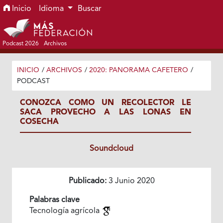
Ir al menú de navegación principal
Ir al contenido principal
Ir al pie de página del sitio
Inicio
Idioma
Buscar
Podcast 2026
Archivos
INICIO
/
ARCHIVOS
/
2020: PANORAMA CAFETERO
/
PODCAST
CONOZCA COMO UN RECOLECTOR LE
SACA PROVECHO A LAS LONAS EN
COSECHA
Soundcloud
Publicado:
3 Junio 2020
Palabras clave
Tecnología agrícola