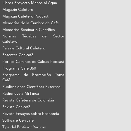
Libros Proyecto Manos al Agua
Magazín Cafetero
Magazín Cafetero Podcast
Memorias de la Cumbre de Café
Memorias Seminario Científico
Normas Técnicas del Sector
Cafetero
Paisaje Cultural Cafetero
Patentes Cenicafé
Por los Caminos de Caldas Podcast
Programa Café 360
Programa de Promoción Toma
Café
Publicaciones Científicas Externas
Radionovela Mi Finca
Revista Cafetera de Colombia
Revista Cenicafé
Revista Ensayos sobre Economía
Software Cenicafé
Tips del Profesor Yarumo