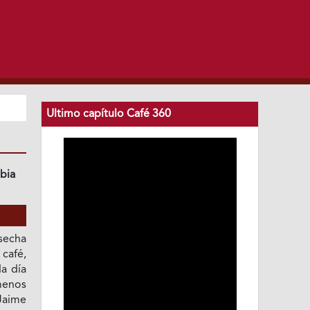
Ultimo capítulo Café 360
bia
secha
 café,
da día
menos
aime