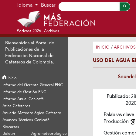
Ir al menú de navegación principal
Ir al contenido principal
Ir al pie de página del sitio
Idioma
Buscar
Podcast 2026
Archivos
Bienvenidos al Portal de
INICIO
/
ARCHIVOS
Publicaciones de la
Federación Nacional de
USO DEL AGUA EN
Cafeteros de Colombia.
Soundc
Inicio
Informe del Gerente General FNC
Informe de Gestión FNC
Publicado:
28
Informe Anual Cenicafé
202
Atlas Cafeteros
Anuario Meteorológico Cafetero
Palabras clave
Avances Técnicos Cenicafé
Producción
Biocartas
Gestión comer
Boletín Agrometeorológico