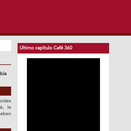
Ultimo capítulo Café 360
bia
ides
é, le
deben