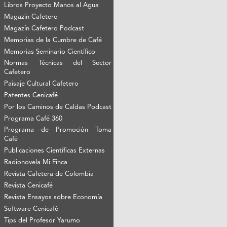
Libros Proyecto Manos al Agua
Magazín Cafetero
Magazín Cafetero Podcast
Memorias de la Cumbre de Café
Memorias Seminario Científico
Normas Técnicas del Sector
Cafetero
Paisaje Cultural Cafetero
Patentes Cenicafé
Por los Caminos de Caldas Podcast
Programa Café 360
Programa de Promoción Toma
Café
Publicaciones Científicas Externas
Radionovela Mi Finca
Revista Cafetera de Colombia
Revista Cenicafé
Revista Ensayos sobre Economía
Software Cenicafé
Tips del Profesor Yarumo