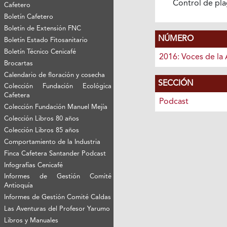
Control de pl
Cafetero
Boletín Cafetero
Boletín de Extensión FNC
NÚMERO
Boletín Estado Fitosanitario
Boletín Técnico Cenicafé
2016: Voces de la 
Brocartas
Calendario de floración y cosecha
SECCIÓN
Colección Fundación Ecológica
Cafetera
Podcast
Colección Fundación Manuel Mejía
Colección Libros 80 años
Colección Libros 85 años
Comportamiento de la Industria
Finca Cafetera Santander Podcast
Infografías Cenicafé
Informes de Gestión Comité
Antioquía
Informes de Gestión Comité Caldas
Las Aventuras del Profesor Yarumo
Libros y Manuales