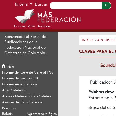
Ir al menú de navegación principal
Ir al contenido principal
Ir al pie de página del sitio
Idioma
Buscar
Podcast 2026
Archivos
Bienvenidos al Portal de
INICIO
/
ARCHIVOS
Publicaciones de la
Federación Nacional de
CLAVES PARA EL
Cafeteros de Colombia.
Soundc
Inicio
Informe del Gerente General FNC
Informe de Gestión FNC
Publicado:
1 A
Informe Anual Cenicafé
Atlas Cafeteros
Palabras clave
Anuario Meteorológico Cafetero
Entomología
Avances Técnicos Cenicafé
Broca del café
Biocartas
Boletín Agrometeorológico