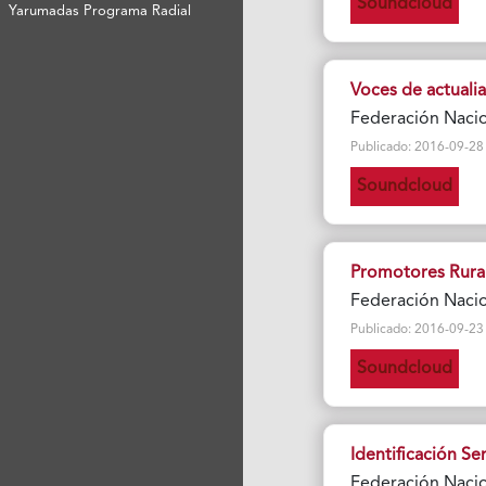
Soundcloud
Yarumadas Programa Radial
Voces de actuali
Federación Naci
Publicado: 2016-09-28 Vi
Soundcloud
Promotores Rural
Federación Naci
Publicado: 2016-09-23 Vi
Soundcloud
Identificación S
Federación Naci