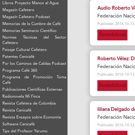
Libros Proyecto Manos al Agua
Audio Roberto Vé
Magazín Cafetero
Federación Naci
Magazín Cafetero Podcast
Memorias de la Cumbre de Café
Publicado: 2016-10-13 Vi
Memorias Seminario Científico
Soundcloud
Normas Técnicas del Sector
Cafetero
Paisaje Cultural Cafetero
Patentes Cenicafé
Roberto Vélez: D
Por los Caminos de Caldas Podcast
Federación Naci
Programa Café 360
Publicado: 2016-10-13 Vi
Programa de Promoción Toma
Café
Soundcloud
Publicaciones Científicas Externas
Radionovela Mi Finca
Revista Cafetera de Colombia
Iiliana Delgado 
Revista Cenicafé
Federación Naci
Revista Ensayos sobre Economía
Software Cenicafé
Publicado: 2016-10-12 Vi
Tips del Profesor Yarumo