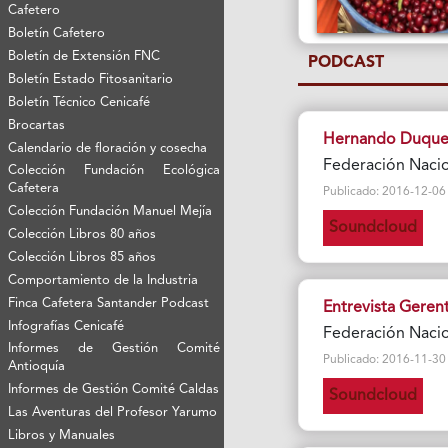
Cafetero
Boletín Cafetero
Boletín de Extensión FNC
PODCAST
Boletín Estado Fitosanitario
Boletín Técnico Cenicafé
Brocartas
Hernando Duque, 
Calendario de floración y cosecha
Federación Naci
Colección Fundación Ecológica
Cafetera
Publicado: 2016-12-06 Vi
Colección Fundación Manuel Mejía
Soundcloud
Colección Libros 80 años
Colección Libros 85 años
Comportamiento de la Industria
Finca Cafetera Santander Podcast
Entrevista Geren
Infografías Cenicafé
Federación Naci
Informes de Gestión Comité
Publicado: 2016-11-30 Vi
Antioquía
Informes de Gestión Comité Caldas
Soundcloud
Las Aventuras del Profesor Yarumo
Libros y Manuales