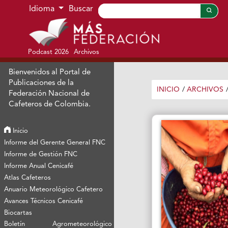
Ir al menú de navegación principal
Ir al contenido principal
Ir al pie de página del sitio
Idioma
Buscar
Podcast 2026
Archivos
Bienvenidos al Portal de
Publicaciones de la
INICIO
/
ARCHIVOS
Federación Nacional de
Cafeteros de Colombia.
Inicio
Informe del Gerente General FNC
Informe de Gestión FNC
Informe Anual Cenicafé
Atlas Cafeteros
Anuario Meteorológico Cafetero
Avances Técnicos Cenicafé
Biocartas
Boletín Agrometeorológico