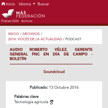
Ir al menú de navegación principal
Ir al contenido principal
Ir al pie de página del sitio
Inicio
Idioma
Buscar
Podcast 2026
Archivos
INICIO
/
ARCHIVOS
/
2016: VOCES DE LA ACTUALIDAD
/
PODCAST
AUDIO ROBERTO VÉLEZ, GERENTE
GENERAL FNC EN DÍA DE CAMPO -
BOLETÍN
Soundcloud
Publicado:
13 Octubre 2016
Palabras clave
Tecnología agrícola