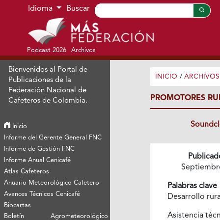
Ir al menú de navegación principal
Ir al contenido principal
Ir al pie de página del sitio
Idioma
Buscar
Podcast 2026
Archivos
Bienvenidos al Portal de
INICIO
/
ARCHIVOS
Publicaciones de la
Federación Nacional de
PROMOTORES RU
Cafeteros de Colombia.
Soundc
Inicio
Informe del Gerente General FNC
Informe de Gestión FNC
Publicad
Informe Anual Cenicafé
Septiembr
Atlas Cafeteros
Anuario Meteorológico Cafetero
Palabras clave
Avances Técnicos Cenicafé
Desarrollo rur
Biocartas
Asistencia téc
Boletín Agrometeorológico