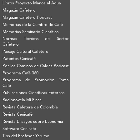
Libros Proyecto Manos al Agua
Magazín Cafetero
Magazín Cafetero Podcast
Memorias de la Cumbre de Café
Memorias Seminario Científico
Normas Técnicas del Sector
Cafetero
Paisaje Cultural Cafetero
Patentes Cenicafé
Por los Caminos de Caldas Podcast
Programa Café 360
Programa de Promoción Toma
Café
Publicaciones Científicas Externas
Radionovela Mi Finca
Revista Cafetera de Colombia
Revista Cenicafé
Revista Ensayos sobre Economía
Software Cenicafé
Tips del Profesor Yarumo