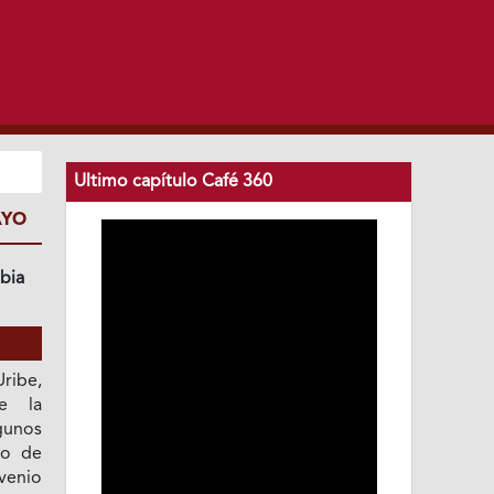
Ultimo capítulo Café 360
AYO
bia
ibe,
e la
gunos
to de
venio