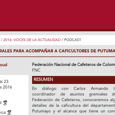
/
2016: VOCES DE LA ACTUALIDAD
/
PODCAST
RALES PARA ACOMPAÑAR A CAFICULTORES DE PUTUM
Federación Nacional de Cafeteros de Colom
loud
FNC
RESUMEN
o:
23
e 2016
En diálogo con Carlos Armando Ur
coordinador de asuntos gremiales d
Federación de Cafeteros, conoceremos al
al
detalles de la caficultura del departamen
Putumayo y el alcance que tiene un con
nica