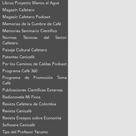
Libros Proyecto Manos al Agua
Magazín Cafetero
Magazín Cafetero Podcast
Memorias de la Cumbre de Café
Memorias Seminario Científico
Normas Técnicas del Sector
Cafetero
Paisaje Cultural Cafetero
Patentes Cenicafé
Por los Caminos de Caldas Podcast
Programa Café 360
Programa de Promoción Toma
Café
Publicaciones Científicas Externas
Radionovela Mi Finca
Revista Cafetera de Colombia
Revista Cenicafé
Revista Ensayos sobre Economía
Software Cenicafé
Tips del Profesor Yarumo