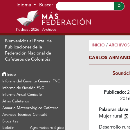
Ir al menú de navegación principal
Ir al contenido principal
Ir al pie de página del sitio
Idioma
Buscar
Podcast 2026
Archivos
Bienvenidos al Portal de
INICIO
/
ARCHIVOS
Publicaciones de la
Federación Nacional de
CARLOS ARMANDO
Cafeteros de Colombia.
Soundc
Inicio
Informe del Gerente General FNC
Informe de Gestión FNC
Publicado:
2
Informe Anual Cenicafé
201
Atlas Cafeteros
Anuario Meteorológico Cafetero
Palabras clave
Avances Técnicos Cenicafé
Mujer rural
Biocartas
Desarrollo rur
Boletín Agrometeorológico