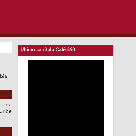
Ultimo capítulo Café 360
bia
or de
Uribe