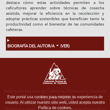
destaca cómo estas actividades permiten a los
caficultores aprender sobre técnicas de cosecha
asistida, mejorar la eficiencia en la recolección y
adoptar prácticas sostenibles que benefician tanto la
productividad como el bienestar de las comunidades
cafeteras.
BIOGRAFÍA DEL AUTOR/A
(VER)
Federación Nacional de Cafeteros
| Powered by: Cenicafé
Este portal usa cookies para mejorar su experiencia de
usuario. Al utilizar nuestro sitio web, usted acepta nuestra
Al continuar utilizando este portal, aceptas nuestros
Política de cookies.
Términos y condiciones de uso
y
Política de Privacidad y