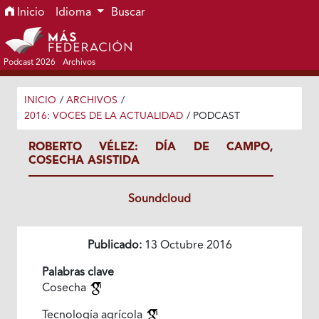
Ir al menú de navegación principal
Ir al contenido principal
Ir al pie de página del sitio
Inicio
Idioma
Buscar
Podcast 2026
Archivos
INICIO
/
ARCHIVOS
/
2016: VOCES DE LA ACTUALIDAD
/
PODCAST
ROBERTO VÉLEZ: DÍA DE CAMPO,
COSECHA ASISTIDA
Soundcloud
Publicado:
13 Octubre 2016
Palabras clave
Cosecha
Tecnología agrícola