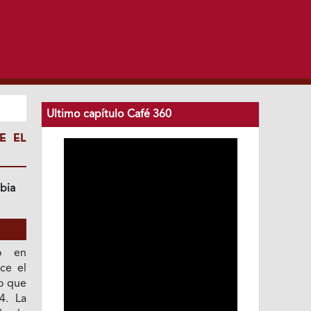
Ultimo capítulo Café 360
E EL
bia
o en
ce el
lo que
4. La