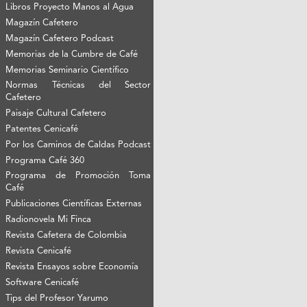
Libros Proyecto Manos al Agua
Magazín Cafetero
Magazín Cafetero Podcast
Memorias de la Cumbre de Café
Memorias Seminario Científico
Normas Técnicas del Sector
Cafetero
Paisaje Cultural Cafetero
Patentes Cenicafé
Por los Caminos de Caldas Podcast
Programa Café 360
Programa de Promoción Toma
Café
Publicaciones Científicas Externas
Radionovela Mi Finca
Revista Cafetera de Colombia
Revista Cenicafé
Revista Ensayos sobre Economía
Software Cenicafé
Tips del Profesor Yarumo