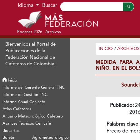
Ir al menú de navegación principal
Ir al contenido principal
Ir al pie de página del sitio
Idioma
Buscar
Podcast 2026
Archivos
Bienvenidos al Portal de
INICIO
/
ARCHIVOS
Publicaciones de la
Federación Nacional de
MEDIDA PARA A
Cafeteros de Colombia.
NIÑO, EN EL BO
Inicio
Soundc
Informe del Gerente General FNC
Informe de Gestión FNC
Informe Anual Cenicafé
Publicado:
24
Atlas Cafeteros
201
Anuario Meteorológico Cafetero
Avances Técnicos Cenicafé
Palabras clave
Biocartas
Precio de me
Boletín Agrometeorológico