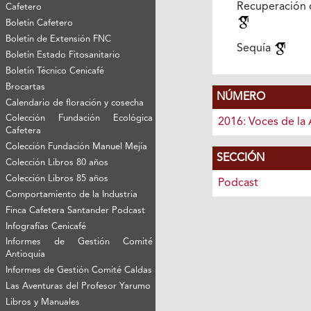
Recuperación d
Cafetero
Boletín Cafetero
Boletín de Extensión FNC
Sequía
Boletín Estado Fitosanitario
Boletín Técnico Cenicafé
Brocartas
NÚMERO
Calendario de floración y cosecha
Colección Fundación Ecológica
2016: Voces de la 
Cafetera
Colección Fundación Manuel Mejía
SECCIÓN
Colección Libros 80 años
Colección Libros 85 años
Podcast
Comportamiento de la Industria
Finca Cafetera Santander Podcast
Infografías Cenicafé
Informes de Gestión Comité
Antioquía
Informes de Gestión Comité Caldas
Las Aventuras del Profesor Yarumo
Libros y Manuales