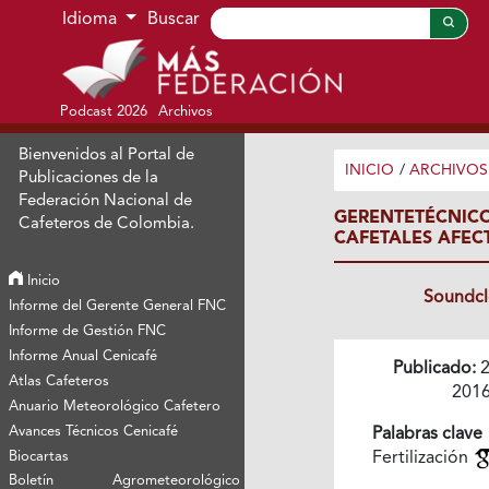
Ir al menú de navegación principal
Ir al contenido principal
Ir al pie de página del sitio
Idioma
Buscar
Podcast 2026
Archivos
Bienvenidos al Portal de
INICIO
/
ARCHIVOS
Publicaciones de la
Federación Nacional de
GERENTETÉCNI
Cafeteros de Colombia.
CAFETALES AFEC
Inicio
Soundc
Informe del Gerente General FNC
Informe de Gestión FNC
Informe Anual Cenicafé
Publicado:
2
Atlas Cafeteros
201
Anuario Meteorológico Cafetero
Avances Técnicos Cenicafé
Palabras clave
Biocartas
Fertilización
Boletín Agrometeorológico