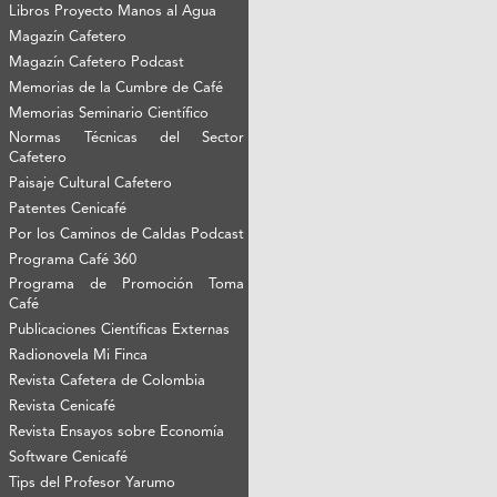
Libros Proyecto Manos al Agua
Magazín Cafetero
Magazín Cafetero Podcast
Memorias de la Cumbre de Café
Memorias Seminario Científico
Normas Técnicas del Sector
Cafetero
Paisaje Cultural Cafetero
Patentes Cenicafé
Por los Caminos de Caldas Podcast
Programa Café 360
Programa de Promoción Toma
Café
Publicaciones Científicas Externas
Radionovela Mi Finca
Revista Cafetera de Colombia
Revista Cenicafé
Revista Ensayos sobre Economía
Software Cenicafé
Tips del Profesor Yarumo