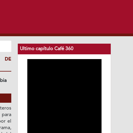
Ultimo capítulo Café 360
N DE
bia
eteros
 para
por el
rama,