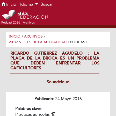
Ir al menú de navegación principal
Ir al contenido principal
Ir al pie de página del sitio
Inicio
Idioma
Buscar
Podcast 2026
Archivos
INICIO
/
ARCHIVOS
/
2016: VOCES DE LA ACTUALIDAD
/
PODCAST
RICARDO GUTIÉRREZ AGUDELO : LA
PLAGA DE LA BROCA ES UN PROBLEMA
QUE DEBEN ENFRENTAR LOS
CAFICULTORES
Soundcloud
Publicado:
24 Mayo 2016
Palabras clave
Prácticas agrícolas