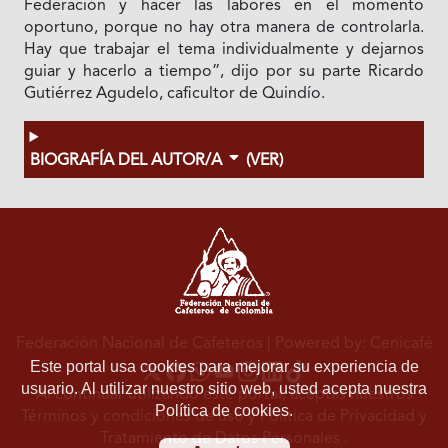
Federación y hacer las labores en el momento
oportuno, porque no hay otra manera de controlarla.
Hay que trabajar el tema individualmente y dejarnos
guiar y hacerlo a tiempo”, dijo por su parte Ricardo
Gutiérrez Agudelo, caficultor de Quindío.
BIOGRAFÍA DEL AUTOR/A
(VER)
Federación Nacional de Cafeteros
| Powered by: Cenicafé
Este portal usa cookies para mejorar su experiencia de
usuario. Al utilizar nuestro sitio web, usted acepta nuestra
Al continuar utilizando este portal, aceptas nuestros
Política de cookies.
Términos y condiciones de uso
y
Política de Privacidad y
Tratamiento de Datos Personales
.