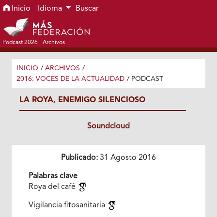
Ir al menú de navegación principal
Ir al contenido principal
Ir al pie de página del sitio
Inicio
Idioma
Buscar
Podcast 2026
Archivos
INICIO
/
ARCHIVOS
/
2016: VOCES DE LA ACTUALIDAD
/
PODCAST
LA ROYA, ENEMIGO SILENCIOSO
Soundcloud
Publicado:
31 Agosto 2016
Palabras clave
Roya del café
Vigilancia fitosanitaria