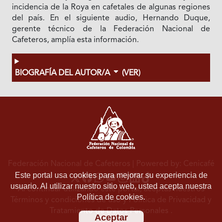
incidencia de la Roya en cafetales de algunas regiones
del país. En el siguiente audio, Hernando Duque,
gerente técnico de la Federación Nacional de
Cafeteros, amplía esta información.
BIOGRAFÍA DEL AUTOR/A
(VER)
Federación Nacional de Cafeteros
| Powered by: Cenicafé
Este portal usa cookies para mejorar su experiencia de
usuario. Al utilizar nuestro sitio web, usted acepta nuestra
Al continuar utilizando este portal, aceptas nuestros
Política de cookies.
Términos y condiciones de uso
y
Política de Privacidad y
Tratamiento de Datos Personales
.
Aceptar