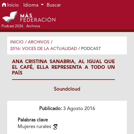
Ir al menú de navegación principal
Ir al contenido principal
Ir al pie de página del sitio
Inicio
Idioma
Buscar
Podcast 2026
Archivos
INICIO
/
ARCHIVOS
/
2016: VOCES DE LA ACTUALIDAD
/
PODCAST
ANA CRISTINA SANABRIA, AL IGUAL QUE
EL CAFÉ, ELLA REPRESENTA A TODO UN
PAÍS
Soundcloud
Publicado:
3 Agosto 2016
Palabras clave
Mujeres rurales