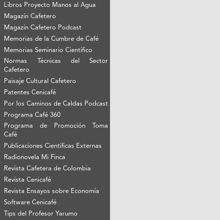
Libros Proyecto Manos al Agua
Magazín Cafetero
Magazín Cafetero Podcast
Memorias de la Cumbre de Café
Memorias Seminario Científico
Normas Técnicas del Sector
Cafetero
Paisaje Cultural Cafetero
Patentes Cenicafé
Por los Caminos de Caldas Podcast
Programa Café 360
Programa de Promoción Toma
Café
Publicaciones Científicas Externas
Radionovela Mi Finca
Revista Cafetera de Colombia
Revista Cenicafé
Revista Ensayos sobre Economía
Software Cenicafé
Tips del Profesor Yarumo