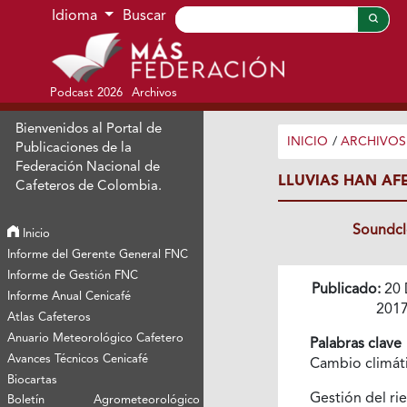
Ir al menú de navegación principal
Ir al contenido principal
Ir al pie de página del sitio
Idioma
Buscar
Podcast 2026
Archivos
Bienvenidos al Portal de
INICIO
/
ARCHIVOS
Publicaciones de la
Federación Nacional de
LLUVIAS HAN AF
Cafeteros de Colombia.
Soundc
Inicio
Informe del Gerente General FNC
Informe de Gestión FNC
Publicado:
20 
Informe Anual Cenicafé
201
Atlas Cafeteros
Anuario Meteorológico Cafetero
Palabras clave
Avances Técnicos Cenicafé
Cambio climát
Biocartas
Gestión del ri
Boletín Agrometeorológico