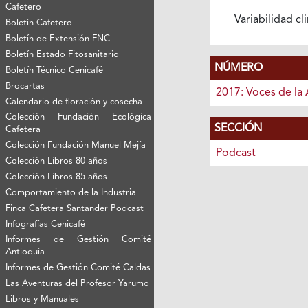
Cafetero
Variabilidad cl
Boletín Cafetero
Boletín de Extensión FNC
Boletín Estado Fitosanitario
NÚMERO
Boletín Técnico Cenicafé
Brocartas
2017: Voces de la 
Calendario de floración y cosecha
Colección Fundación Ecológica
SECCIÓN
Cafetera
Colección Fundación Manuel Mejía
Podcast
Colección Libros 80 años
Colección Libros 85 años
Comportamiento de la Industria
Finca Cafetera Santander Podcast
Infografías Cenicafé
Informes de Gestión Comité
Antioquía
Informes de Gestión Comité Caldas
Las Aventuras del Profesor Yarumo
Libros y Manuales