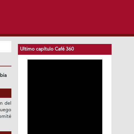
Ultimo capítulo Café 360
bia
n del
luego
omité