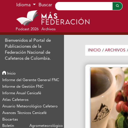
Ir al menú de navegación principal
Ir al contenido principal
Ir al pie de página del sitio
Idioma
Buscar
Podcast 2026
Archivos
Bienvenidos al Portal de
Publicaciones de la
INICIO
/
ARCHIVOS
Federación Nacional de
Cafeteros de Colombia.
Inicio
Informe del Gerente General FNC
Informe de Gestión FNC
Informe Anual Cenicafé
Atlas Cafeteros
Anuario Meteorológico Cafetero
Avances Técnicos Cenicafé
Biocartas
Boletín Agrometeorológico