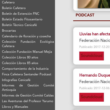
Cafetero
Boletín Cafetero
Boletín de Extensión FNC
PODCAST
Boletín Estado Fitosanitario
Boletín Técnico Cenicafé
Brocartas
Lluvias han afec
Calendario de floración y cosecha
Federación Naci
Colección Fundación Ecológica
Cafetera
Publicado: 2017-12-20 Vi
Colección Fundación Manuel Mejía
Soundcloud
Colección Libros 80 años
Colección Libros 85 años
Comportamiento de la Industria
Finca Cafetera Santander Podcast
Hernando Duque, 
Infografías Cenicafé
Federación Naci
Informes de Gestión Comité
Publicado: 2017-12-06 Vi
Antioquía
Informes de Gestión Comité Caldas
Soundcloud
Las Aventuras del Profesor Yarumo
Libros y Manuales