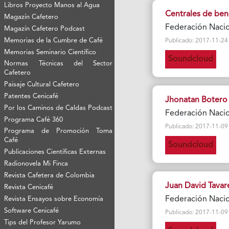
Libros Proyecto Manos al Agua
Centrales de bene
Magazín Cafetero
Federación Naci
Magazín Cafetero Podcast
Memorias de la Cumbre de Café
Publicado: 2017-11-24 Vi
Memorias Seminario Científico
Soundcloud
Normas Técnicas del Sector
Cafetero
Paisaje Cultural Cafetero
Patentes Cenicafé
Jhonatan Botero
Por los Caminos de Caldas Podcast
Federación Naci
Programa Café 360
Publicado: 2017-11-09 Vi
Programa de Promoción Toma
Café
Soundcloud
Publicaciones Científicas Externas
Radionovela Mi Finca
Revista Cafetera de Colombia
Juan David Tavar
Revista Cenicafé
Federación Naci
Revista Ensayos sobre Economía
Software Cenicafé
Publicado: 2017-11-09 Vi
Tips del Profesor Yarumo