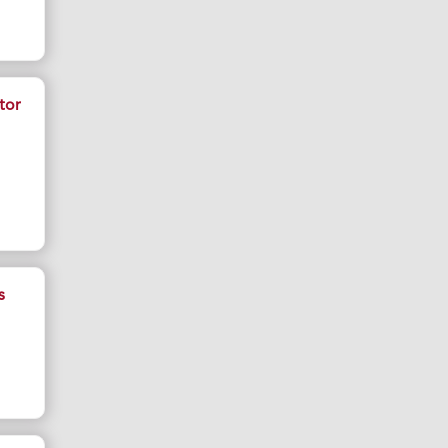
tor
s