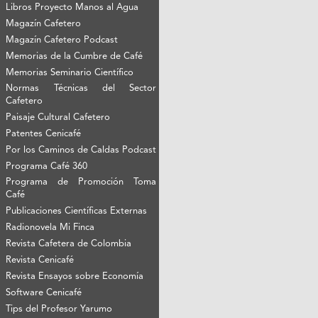
Libros Proyecto Manos al Agua
Magazín Cafetero
Magazín Cafetero Podcast
Memorias de la Cumbre de Café
Memorias Seminario Científico
Normas Técnicas del Sector
Cafetero
Paisaje Cultural Cafetero
Patentes Cenicafé
Por los Caminos de Caldas Podcast
Programa Café 360
Programa de Promoción Toma
Café
Publicaciones Científicas Externas
Radionovela Mi Finca
Revista Cafetera de Colombia
Revista Cenicafé
Revista Ensayos sobre Economía
Software Cenicafé
Tips del Profesor Yarumo