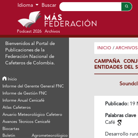
Ir al menú de navegación principal
Ir al contenido principal
Ir al pie de página del sitio
Idioma
Buscar
Podcast 2026
Archivos
Bienvenidos al Portal de
INICIO
/
ARCHIVOS
Publicaciones de la
Federación Nacional de
CAMPAÑA CONJ
Cafeteros de Colombia.
ENTIDADES DEL 
Inicio
Soundc
Informe del Gerente General FNC
Informe de Gestión FNC
Informe Anual Cenicafé
Publicado:
19 
Atlas Cafeteros
Anuario Meteorológico Cafetero
Palabras clave
Avances Técnicos Cenicafé
Café
Biocartas
Desarrollo rur
Boletín Agrometeorológico