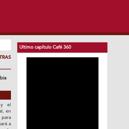
Ultimo capítulo Café 360
TRAS
bia
 y el
al, en
 para
ñará a