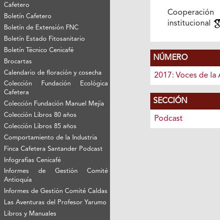
Cafetero
Cooperación
Boletín Cafetero
institucional
Boletín de Extensión FNC
Boletín Estado Fitosanitario
Boletín Técnico Cenicafé
NÚMERO
Brocartas
Calendario de floración y cosecha
2017: Voces de la 
Colección Fundación Ecológica
Cafetera
SECCIÓN
Colección Fundación Manuel Mejía
Colección Libros 80 años
Podcast
Colección Libros 85 años
Comportamiento de la Industria
Finca Cafetera Santander Podcast
Infografías Cenicafé
Informes de Gestión Comité
Antioquía
Informes de Gestión Comité Caldas
Las Aventuras del Profesor Yarumo
Libros y Manuales