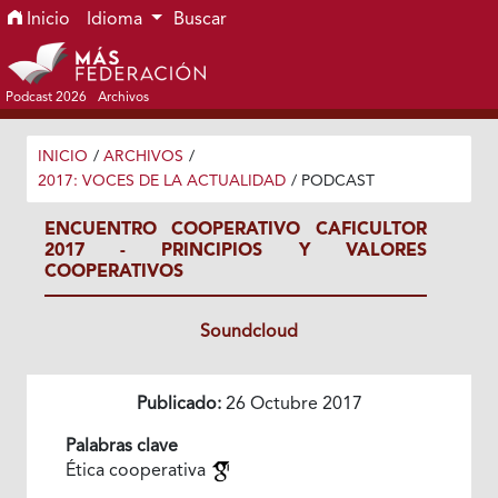
Ir al menú de navegación principal
Ir al contenido principal
Ir al pie de página del sitio
Inicio
Idioma
Buscar
Podcast 2026
Archivos
INICIO
/
ARCHIVOS
/
2017: VOCES DE LA ACTUALIDAD
/
PODCAST
ENCUENTRO COOPERATIVO CAFICULTOR
2017 - PRINCIPIOS Y VALORES
COOPERATIVOS
Soundcloud
Publicado:
26 Octubre 2017
Palabras clave
Ética cooperativa