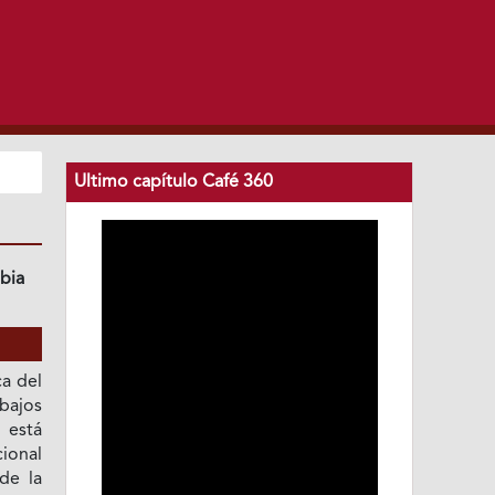
Ultimo capítulo Café 360
bia
ca del
bajos
 está
ional
de la