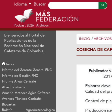
Ir al menú de navegación principal
Ir al contenido principal
Ir al pie de página del sitio
Idioma
Buscar
Podcast 2026
Archivos
Bienvenidos al Portal de
INICIO
/
ARCHIVOS
Publicaciones de la
Federación Nacional de
COSECHA DE CAF
Cafeteros de Colombia.
Inicio
Informe del Gerente General FNC
Publicado:
6
Informe de Gestión FNC
201
Informe Anual Cenicafé
Palabras clave
Atlas Cafeteros
Calidad del p
Anuario Meteorológico Cafetero
Avances Técnicos Cenicafé
Control de pl
Biocartas
Boletín Agrometeorológico
Producción na