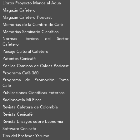
Libros Proyecto Manos al Agua
Magazín Cafetero
Magazín Cafetero Podcast
Memorias de la Cumbre de Café
Memorias Seminario Científico
Normas Técnicas del Sector
Cafetero
Paisaje Cultural Cafetero
Patentes Cenicafé
Por los Caminos de Caldas Podcast
Programa Café 360
Programa de Promoción Toma
Café
Publicaciones Científicas Externas
Radionovela Mi Finca
Revista Cafetera de Colombia
Revista Cenicafé
Revista Ensayos sobre Economía
Software Cenicafé
Tips del Profesor Yarumo