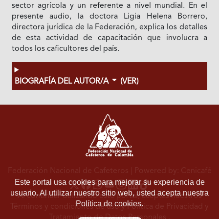
sector agrícola y un referente a nivel mundial. En el
presente audio, la doctora Ligia Helena Borrero,
directora jurídica de la Federación, explica los detalles
de esta actividad de capacitación que involucra a
todos los caficultores del país.
BIOGRAFÍA DEL AUTOR/A
(VER)
Federación Nacional de Cafeteros
| Powered by: Cenicafé
Este portal usa cookies para mejorar su experiencia de
usuario. Al utilizar nuestro sitio web, usted acepta nuestra
Al continuar utilizando este portal, aceptas nuestros
Política de cookies.
Términos y condiciones de uso
y
Política de Privacidad y
Tratamiento de Datos Personales
.