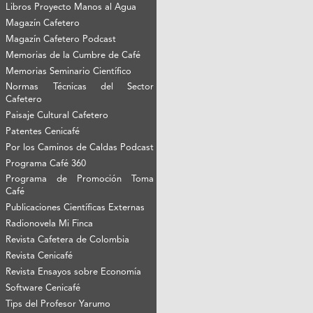
Libros Proyecto Manos al Agua
Magazín Cafetero
Magazín Cafetero Podcast
Memorias de la Cumbre de Café
Memorias Seminario Científico
Normas Técnicas del Sector
Cafetero
Paisaje Cultural Cafetero
Patentes Cenicafé
Por los Caminos de Caldas Podcast
Programa Café 360
Programa de Promoción Toma
Café
Publicaciones Científicas Externas
Radionovela Mi Finca
Revista Cafetera de Colombia
Revista Cenicafé
Revista Ensayos sobre Economía
Software Cenicafé
Tips del Profesor Yarumo