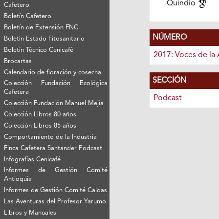
Quindío
Cafetero
Boletín Cafetero
Boletín de Extensión FNC
NÚMERO
Boletín Estado Fitosanitario
Boletín Técnico Cenicafé
2017: Voces de la 
Brocartas
Calendario de floración y cosecha
SECCIÓN
Colección Fundación Ecológica
Cafetera
Podcast
Colección Fundación Manuel Mejía
Colección Libros 80 años
Colección Libros 85 años
Comportamiento de la Industria
Finca Cafetera Santander Podcast
Infografías Cenicafé
Informes de Gestión Comité
Antioquía
Informes de Gestión Comité Caldas
Las Aventuras del Profesor Yarumo
Libros y Manuales