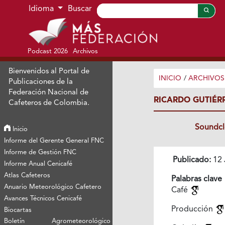
Ir al menú de navegación principal
Ir al contenido principal
Ir al pie de página del sitio
Idioma
Buscar
Podcast 2026
Archivos
Bienvenidos al Portal de
INICIO
/
ARCHIVOS
Publicaciones de la
Federación Nacional de
RICARDO GUTIÉRR
Cafeteros de Colombia.
Soundc
Inicio
Informe del Gerente General FNC
Informe de Gestión FNC
Publicado:
12 
Informe Anual Cenicafé
Atlas Cafeteros
Palabras clave
Anuario Meteorológico Cafetero
Café
Avances Técnicos Cenicafé
Producción
Biocartas
Boletín Agrometeorológico