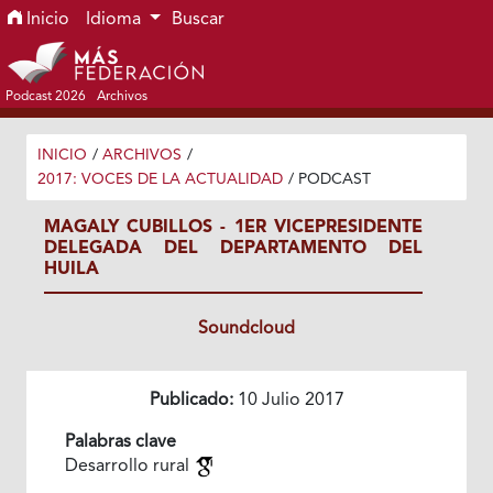
Ir al menú de navegación principal
Ir al contenido principal
Ir al pie de página del sitio
Inicio
Idioma
Buscar
Podcast 2026
Archivos
INICIO
/
ARCHIVOS
/
2017: VOCES DE LA ACTUALIDAD
/
PODCAST
MAGALY CUBILLOS - 1ER VICEPRESIDENTE
DELEGADA DEL DEPARTAMENTO DEL
HUILA
Soundcloud
Publicado:
10 Julio 2017
Palabras clave
Desarrollo rural