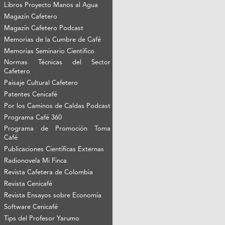
Libros Proyecto Manos al Agua
Magazín Cafetero
Magazín Cafetero Podcast
Memorias de la Cumbre de Café
Memorias Seminario Científico
Normas Técnicas del Sector
Cafetero
Paisaje Cultural Cafetero
Patentes Cenicafé
Por los Caminos de Caldas Podcast
Programa Café 360
Programa de Promoción Toma
Café
Publicaciones Científicas Externas
Radionovela Mi Finca
Revista Cafetera de Colombia
Revista Cenicafé
Revista Ensayos sobre Economía
Software Cenicafé
Tips del Profesor Yarumo