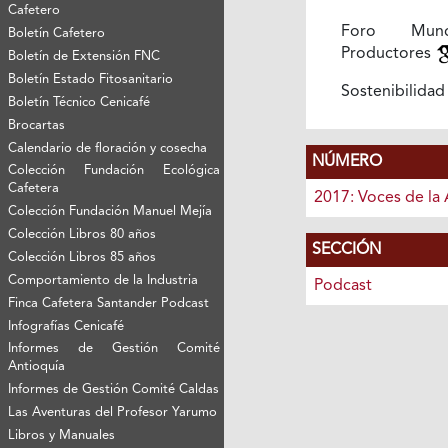
Cafetero
Foro Mun
Boletín Cafetero
Productores
Boletín de Extensión FNC
Boletín Estado Fitosanitario
Sostenibilida
Boletín Técnico Cenicafé
Brocartas
Calendario de floración y cosecha
NÚMERO
Colección Fundación Ecológica
Cafetera
2017: Voces de la 
Colección Fundación Manuel Mejía
Colección Libros 80 años
SECCIÓN
Colección Libros 85 años
Comportamiento de la Industria
Podcast
Finca Cafetera Santander Podcast
Infografías Cenicafé
Informes de Gestión Comité
Antioquía
Informes de Gestión Comité Caldas
Las Aventuras del Profesor Yarumo
Libros y Manuales