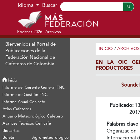
Ir al menú de navegación principal
Ir al contenido principal
Ir al pie de página del sitio
Idioma
Buscar
Podcast 2026
Archivos
Bienvenidos al Portal de
INICIO
/
ARCHIVOS
Publicaciones de la
Federación Nacional de
EN LA OIC GE
Cafeteros de Colombia.
PRODUCTORES
Inicio
Soundc
Informe del Gerente General FNC
Informe de Gestión FNC
Informe Anual Cenicafé
Publicado:
13
Atlas Cafeteros
201
Anuario Meteorológico Cafetero
Avances Técnicos Cenicafé
Palabras clave
Biocartas
Organización
Boletín Agrometeorológico
Internacional 