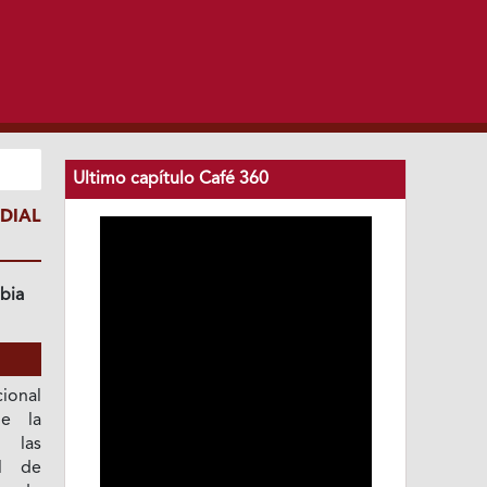
Ultimo capítulo Café 360
DIAL
bia
cional
e la
 las
al de