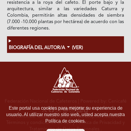
resistencia a la roya del cafeto. El porte bajo y la
arquitectura, similar a las variedades Caturra y
Colombia, permitirán altas densidades de siembra
(7.000 -10.000 plantas por hectárea) de acuerdo con las
diferentes regiones.
BIOGRAFÍA DEL AUTOR/A
(VER)
Federación Nacional de Cafeteros
| Powered by: Cenicafé
Este portal usa cookies para mejorar su experiencia de
usuario. Al utilizar nuestro sitio web, usted acepta nuestra
Al continuar utilizando este portal, aceptas nuestros
Política de cookies.
Términos y condiciones de uso
y
Política de Privacidad y
Tratamiento de Datos Personales
.