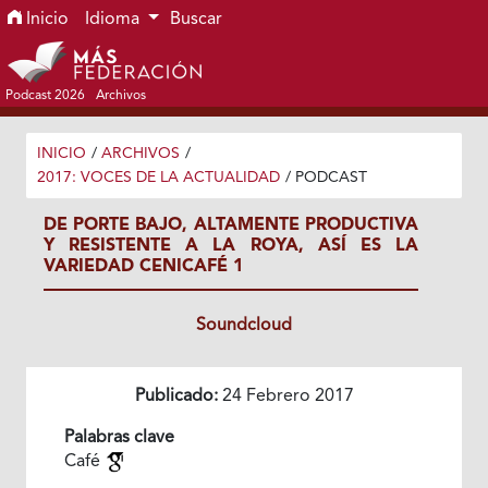
Ir al menú de navegación principal
Ir al contenido principal
Ir al pie de página del sitio
Inicio
Idioma
Buscar
Podcast 2026
Archivos
INICIO
/
ARCHIVOS
/
2017: VOCES DE LA ACTUALIDAD
/
PODCAST
DE PORTE BAJO, ALTAMENTE PRODUCTIVA
Y RESISTENTE A LA ROYA, ASÍ ES LA
VARIEDAD CENICAFÉ 1
Soundcloud
Publicado:
24 Febrero 2017
Palabras clave
Café