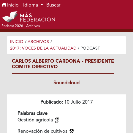
Ir al menú de navegación principal
Ir al contenido principal
Ir al pie de página del sitio
Inicio
Idioma
Buscar
Podcast 2026
Archivos
INICIO
/
ARCHIVOS
/
2017: VOCES DE LA ACTUALIDAD
/
PODCAST
CARLOS ALBERTO CARDONA - PRESIDENTE
COMITE DIRECTIVO
Soundcloud
Publicado:
10 Julio 2017
Palabras clave
Gestión agrícola
Renovación de cultivos