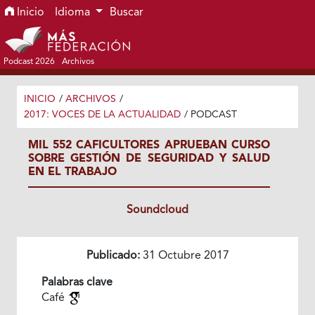
Ir al menú de navegación principal
Ir al contenido principal
Ir al pie de página del sitio
Inicio
Idioma
Buscar
Podcast 2026
Archivos
INICIO
/
ARCHIVOS
/
2017: VOCES DE LA ACTUALIDAD
/
PODCAST
MIL 552 CAFICULTORES APRUEBAN CURSO
SOBRE GESTIÓN DE SEGURIDAD Y SALUD
EN EL TRABAJO
Soundcloud
Publicado:
31 Octubre 2017
Palabras clave
Café