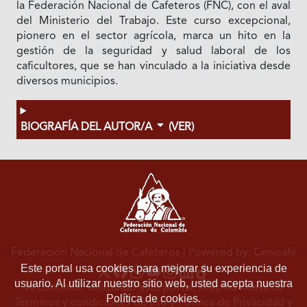
la Federación Nacional de Cafeteros (FNC), con el aval
del Ministerio del Trabajo. Este curso excepcional,
pionero en el sector agrícola, marca un hito en la
gestión de la seguridad y salud laboral de los
caficultores, que se han vinculado a la iniciativa desde
diversos municipios.
BIOGRAFÍA DEL AUTOR/A
(VER)
Federación Nacional de Cafeteros
| Powered by: Cenicafé
Este portal usa cookies para mejorar su experiencia de
usuario. Al utilizar nuestro sitio web, usted acepta nuestra
Al continuar utilizando este portal, aceptas nuestros
Política de cookies.
Términos y condiciones de uso
y
Política de Privacidad y