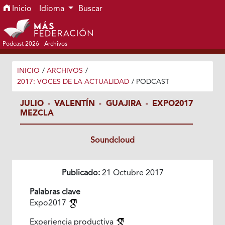
Ir al menú de navegación principal
Ir al contenido principal
Ir al pie de página del sitio
Inicio
Idioma
Buscar
Podcast 2026
Archivos
INICIO
/
ARCHIVOS
/
2017: VOCES DE LA ACTUALIDAD
/
PODCAST
JULIO - VALENTÍN - GUAJIRA - EXPO2017
MEZCLA
Soundcloud
Publicado:
21 Octubre 2017
Palabras clave
Expo2017
Experiencia productiva