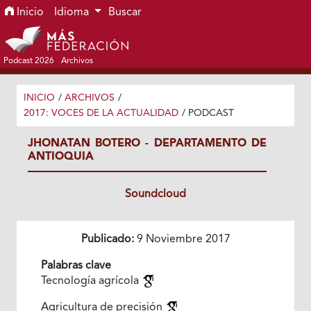
Ir al menú de navegación principal
Ir al contenido principal
Ir al pie de página del sitio
Inicio
Idioma
Buscar
Podcast 2026
Archivos
INICIO
/
ARCHIVOS
/
2017: VOCES DE LA ACTUALIDAD
/
PODCAST
JHONATAN BOTERO - DEPARTAMENTO DE
ANTIOQUIA
Soundcloud
Publicado:
9 Noviembre 2017
Palabras clave
Tecnología agrícola
Agricultura de precisión