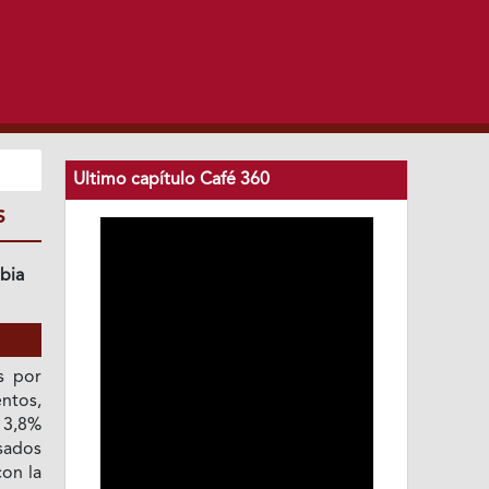
Ultimo capítulo Café 360
S
bia
s por
ntos,
 3,8%
sados
con la