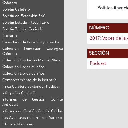
Cafetero
Política financ
Boletín Cafetero
Boletín de Extensión FNC
Boletín Estado Fitosanitario
NÚMERO
Boletín Técnico Cenicafé
Brocartas
2017: Voces de la 
Calendario de floración y cosecha
Colección Fundación Ecológica
SECCIÓN
Cafetera
Colección Fundación Manuel Mejía
Podcast
Colección Libros 80 años
Colección Libros 85 años
Comportamiento de la Industria
Finca Cafetera Santander Podcast
Infografías Cenicafé
Informes de Gestión Comité
Antioquía
Informes de Gestión Comité Caldas
Las Aventuras del Profesor Yarumo
Libros y Manuales