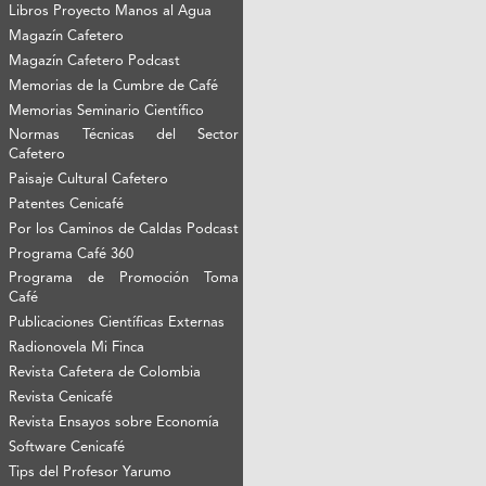
Libros Proyecto Manos al Agua
Magazín Cafetero
Magazín Cafetero Podcast
Memorias de la Cumbre de Café
Memorias Seminario Científico
Normas Técnicas del Sector
Cafetero
Paisaje Cultural Cafetero
Patentes Cenicafé
Por los Caminos de Caldas Podcast
Programa Café 360
Programa de Promoción Toma
Café
Publicaciones Científicas Externas
Radionovela Mi Finca
Revista Cafetera de Colombia
Revista Cenicafé
Revista Ensayos sobre Economía
Software Cenicafé
Tips del Profesor Yarumo