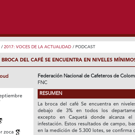
/
2017: VOCES DE LA ACTUALIDAD
/
PODCAST
 BROCA DEL CAFÉ SE ENCUENTRA EN NIVELES MÍNIMO
Federación Nacional de Cafeteros de Colom
loud
FNC
RESUMEN
eptiembre
7
La broca del café Se encuentra en nivele
debajo de 3% en todos los departame
excepto en Caquetá donde alcanza el
infestación. Estos resultados de campo, ba
en la medición de 5.300 lotes, se confirma 
r zoca