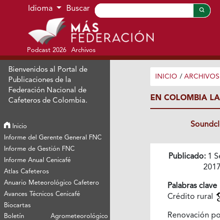
Ir al menú de navegación principal
Ir al contenido principal
Ir al pie de página del sitio
Idioma
Buscar
Podcast 2026
Archivos
Bienvenidos al Portal de
INICIO
/
ARCHIVOS
Publicaciones de la
Federación Nacional de
EN COLOMBIA LA
Cafeteros de Colombia.
Soundc
Inicio
Informe del Gerente General FNC
Informe de Gestión FNC
Publicado:
1 S
Informe Anual Cenicafé
201
Atlas Cafeteros
Anuario Meteorológico Cafetero
Palabras clave
Avances Técnicos Cenicafé
Crédito rural
Biocartas
Renovación po
Boletín Agrometeorológico