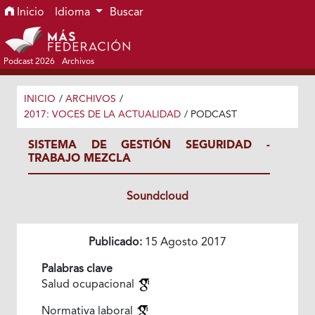
Ir al menú de navegación principal
Ir al contenido principal
Ir al pie de página del sitio
Inicio
Idioma
Buscar
Podcast 2026
Archivos
INICIO
/
ARCHIVOS
/
2017: VOCES DE LA ACTUALIDAD
/
PODCAST
SISTEMA DE GESTIÓN SEGURIDAD -
TRABAJO MEZCLA
Soundcloud
Publicado:
15 Agosto 2017
Palabras clave
Salud ocupacional
Normativa laboral