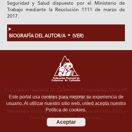
Seguridad y Salud dispuesto por el Ministerio de
Trabajo mediante la Resolución 1111 de marzo de
2017.
BIOGRAFÍA DEL AUTOR/A
(VER)
Federación Nacional de Cafeteros
| Powered by: Cenicafé
Este portal usa cookies para mejorar su experiencia de
usuario. Al utilizar nuestro sitio web, usted acepta nuestra
Al continuar utilizando este portal, aceptas nuestros
Política de cookies.
Términos y condiciones de uso
y
Política de Privacidad y
Tratamiento de Datos Personales
.
Aceptar