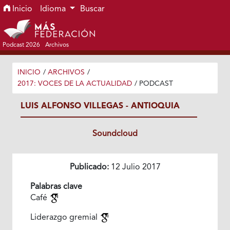
Ir al menú de navegación principal
Ir al contenido principal
Ir al pie de página del sitio
Inicio
Idioma
Buscar
Podcast 2026
Archivos
INICIO
/
ARCHIVOS
/
2017: VOCES DE LA ACTUALIDAD
/
PODCAST
LUIS ALFONSO VILLEGAS - ANTIOQUIA
Soundcloud
Publicado:
12 Julio 2017
Palabras clave
Café
Liderazgo gremial