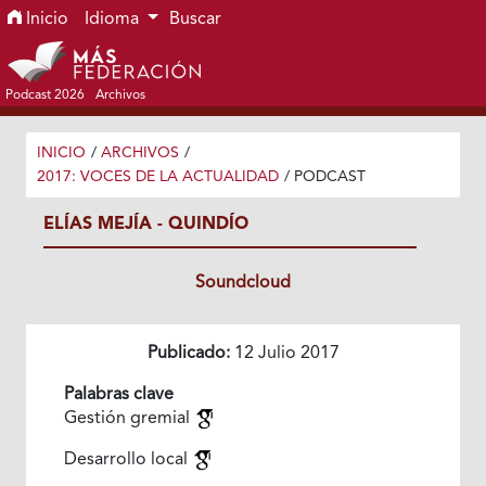
Ir al menú de navegación principal
Ir al contenido principal
Ir al pie de página del sitio
Inicio
Idioma
Buscar
Podcast 2026
Archivos
INICIO
/
ARCHIVOS
/
2017: VOCES DE LA ACTUALIDAD
/
PODCAST
ELÍAS MEJÍA - QUINDÍO
Soundcloud
Publicado:
12 Julio 2017
Palabras clave
Gestión gremial
Desarrollo local