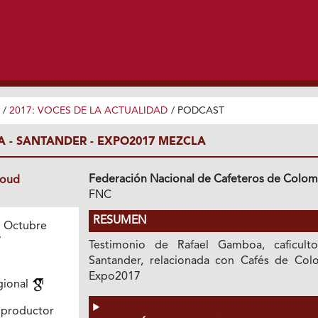
/
2017: VOCES DE LA ACTUALIDAD
/
PODCAST
A - SANTANDER - EXPO2017 MEZCLA
Federación Nacional de Cafeteros de Colom
loud
FNC
RESUMEN
 Octubre
7
Testimonio de Rafael Gamboa, caficult
Santander, relacionada con Cafés de Col
Expo2017
gional
 productor