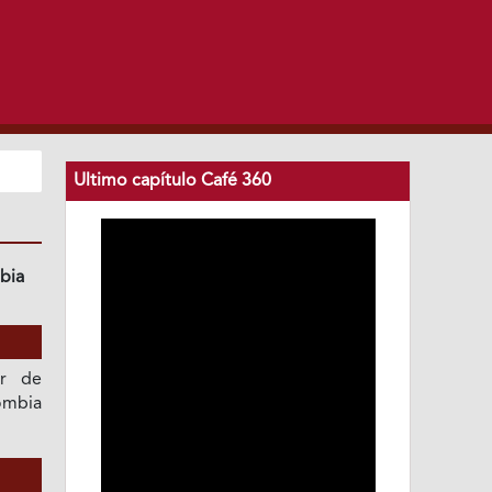
Ultimo capítulo Café 360
bia
or de
ombia