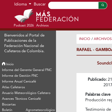
Ir al menú de navegación principal
Ir al contenido principal
Ir al pie de página del sitio
Idioma
Buscar
Podcast 2026
Archivos
Bienvenidos al Portal de
INICIO
/
ARCHIVOS
Publicaciones de la
Federación Nacional de
RAFAEL - GAMBO
Cafeteros de Colombia.
Soundc
Inicio
Informe del Gerente General FNC
Informe de Gestión FNC
Publicado:
21
Informe Anual Cenicafé
201
Atlas Cafeteros
Anuario Meteorológico Cafetero
Palabras clave
Avances Técnicos Cenicafé
Producción re
Biocartas
Testimonio de
Boletín Agrometeorológico