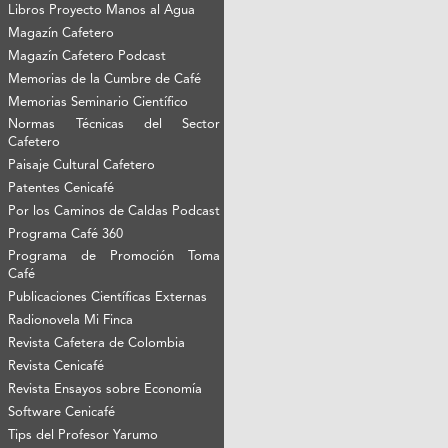
Libros Proyecto Manos al Agua
Magazín Cafetero
Magazín Cafetero Podcast
Memorias de la Cumbre de Café
Memorias Seminario Científico
Normas Técnicas del Sector
Cafetero
Paisaje Cultural Cafetero
Patentes Cenicafé
Por los Caminos de Caldas Podcast
Programa Café 360
Programa de Promoción Toma
Café
Publicaciones Científicas Externas
Radionovela Mi Finca
Revista Cafetera de Colombia
Revista Cenicafé
Revista Ensayos sobre Economía
Software Cenicafé
Tips del Profesor Yarumo