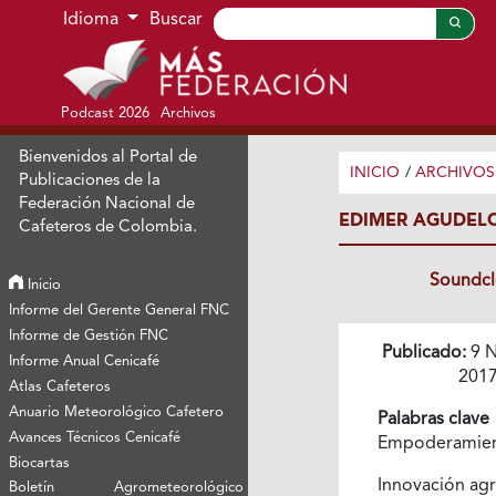
Ir al menú de navegación principal
Ir al contenido principal
Ir al pie de página del sitio
Idioma
Buscar
Podcast 2026
Archivos
Bienvenidos al Portal de
INICIO
/
ARCHIVOS
Publicaciones de la
Federación Nacional de
EDIMER AGUDELO
Cafeteros de Colombia.
Soundc
Inicio
Informe del Gerente General FNC
Informe de Gestión FNC
Publicado:
9 N
Informe Anual Cenicafé
201
Atlas Cafeteros
Anuario Meteorológico Cafetero
Palabras clave
Avances Técnicos Cenicafé
Empoderamie
Biocartas
Innovación agr
Boletín Agrometeorológico