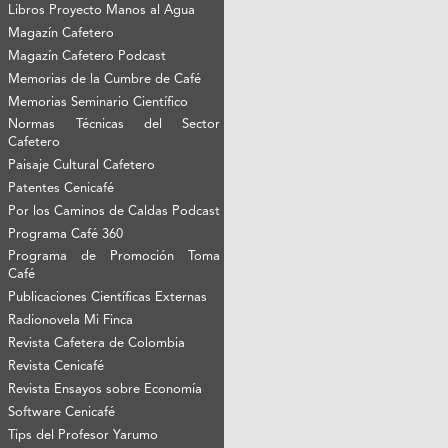
Libros Proyecto Manos al Agua
Magazín Cafetero
Magazín Cafetero Podcast
Memorias de la Cumbre de Café
Memorias Seminario Científico
Normas Técnicas del Sector
Cafetero
Paisaje Cultural Cafetero
Patentes Cenicafé
Por los Caminos de Caldas Podcast
Programa Café 360
Programa de Promoción Toma
Café
Publicaciones Científicas Externas
Radionovela Mi Finca
Revista Cafetera de Colombia
Revista Cenicafé
Revista Ensayos sobre Economía
Software Cenicafé
Tips del Profesor Yarumo