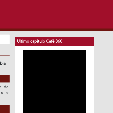
Ultimo capítulo Café 360
bia
e del
re el