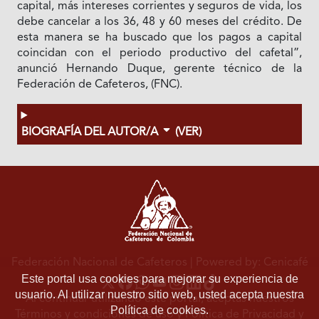
capital, más intereses corrientes y seguros de vida, los
debe cancelar a los 36, 48 y 60 meses del crédito. De
esta manera se ha buscado que los pagos a capital
coincidan con el periodo productivo del cafetal”,
anunció Hernando Duque, gerente técnico de la
Federación de Cafeteros, (FNC).
BIOGRAFÍA DEL AUTOR/A
(VER)
Federación Nacional de Cafeteros
| Powered by: Cenicafé
Este portal usa cookies para mejorar su experiencia de
usuario. Al utilizar nuestro sitio web, usted acepta nuestra
Al continuar utilizando este portal, aceptas nuestros
Política de cookies.
Términos y condiciones de uso
y
Política de Privacidad y