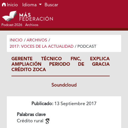
Ir al menú de navegación principal
Ir al contenido principal
Ir al pie de página del sitio
Inicio
Idioma
Buscar
Podcast 2026
Archivos
INICIO
/
ARCHIVOS
/
2017: VOCES DE LA ACTUALIDAD
/
PODCAST
GERENTE TÉCNICO FNC, EXPLICA
AMPLIACIÓN PERIODO DE GRACIA
CRÉDITO ZOCA
Soundcloud
Publicado:
13 Septiembre 2017
Palabras clave
Crédito rural