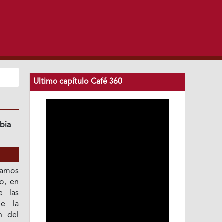
Ultimo capítulo Café 360
bia
gamos
o, en
e las
de la
n del