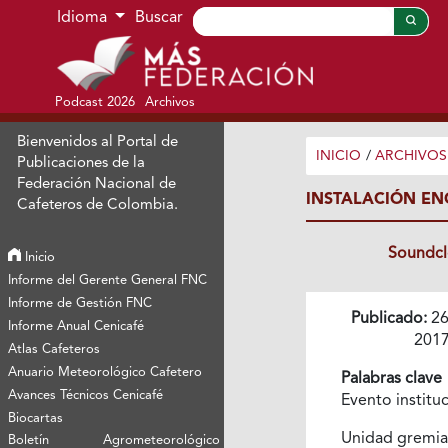
Ir al menú de navegación principal
Ir al contenido principal
Ir al pie de página del sitio
Idioma
Buscar
Podcast 2026
Archivos
Bienvenidos al Portal de
INICIO
/
ARCHIVOS
Publicaciones de la
Federación Nacional de
INSTALACIÓN EN
Cafeteros de Colombia.
Soundc
Inicio
Informe del Gerente General FNC
Informe de Gestión FNC
Publicado:
26
Informe Anual Cenicafé
201
Atlas Cafeteros
Anuario Meteorológico Cafetero
Palabras clave
Avances Técnicos Cenicafé
Evento institu
Biocartas
Unidad gremia
Boletín Agrometeorológico