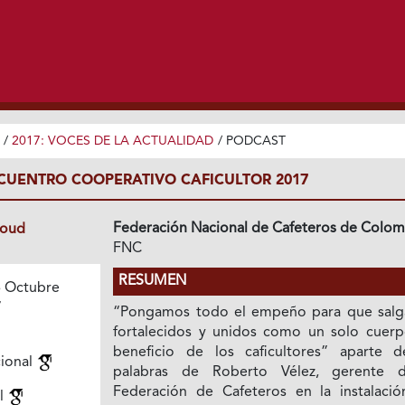
/
2017: VOCES DE LA ACTUALIDAD
/
PODCAST
CUENTRO COOPERATIVO CAFICULTOR 2017
Federación Nacional de Cafeteros de Colom
loud
FNC
RESUMEN
 Octubre
7
“Pongamos todo el empeño para que sal
fortalecidos y unidos como un solo cuerp
beneficio de los caficultores” aparte d
cional
palabras de Roberto Vélez, gerente 
Federación de Cafeteros en la instalació
l