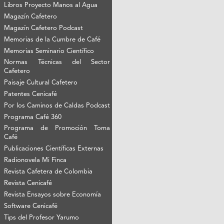
Libros Proyecto Manos al Agua
Magazín Cafetero
Magazín Cafetero Podcast
Memorias de la Cumbre de Café
Memorias Seminario Científico
Normas Técnicas del Sector
Cafetero
Paisaje Cultural Cafetero
Patentes Cenicafé
Por los Caminos de Caldas Podcast
Programa Café 360
Programa de Promoción Toma
Café
Publicaciones Científicas Externas
Radionovela Mi Finca
Revista Cafetera de Colombia
Revista Cenicafé
Revista Ensayos sobre Economía
Software Cenicafé
Tips del Profesor Yarumo